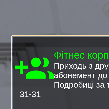
group_add
Фітнес кор
Приходь з дру
абонемент до
Подробиці за 
31-31