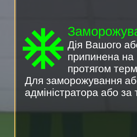
ac_unit
Заморожув
Дія Вашого а
припинена на 
протягом термі
Для заморожування аб
адміністратора або за 