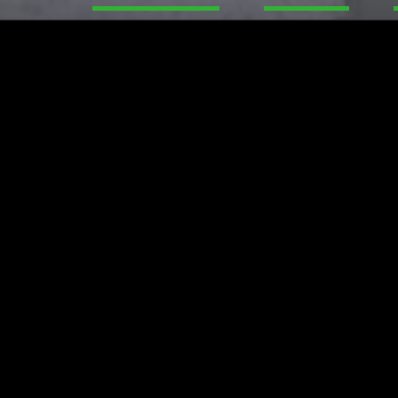
Відвідування т
Утр
8:00 до 
Місяць
600 грн.
Півроку
2750 грн.
Год
5500 грн.
Разове відвідування
Індивідуальне разове відвідування
Абонемент індивідуальний
Студія зас
Відвідування солярію
10 грн./хв
Шапочка солярію
3 грн.
Стики солярій
2 грн.