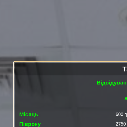
Т
Відвідуван
Місяць
600 г
Півроку
2750 